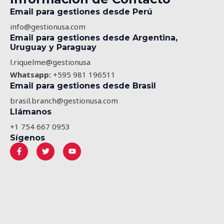
*
Email para gestiones desde Perú
info@gestionusa.com
Email para gestiones desde Argentina,
Uruguay y Paraguay
l.riquelme@gestionusa
Whatsapp:
+595 981 196511
Email para gestiones desde Brasil
brasil.branch@gestionusa.com
Llámanos
+1 754 667 0953
Sígenos
F
T
Y
a
w
o
c
i
u
e
t
t
b
t
u
o
e
b
o
r
e
k
-
f